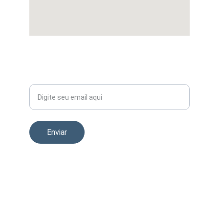
CONTATO
Seu Email
Enviar
Em caso de litígio o consumidor pode recorrer
a uma Entidade de Resolução Alternativa de
Litígios de consumo:
Centro de Arbitragem de Conflitos de
Consumo de Lisboa
Rua dos Douradores, nº 116 - 2º 1100 - 207